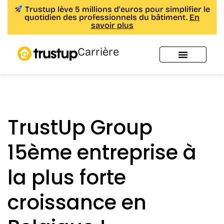
Trustup lève 5 millions d'euros pour simplifier le
quotidien des professionnels du bâtiment.
En
savoir plus
Carrière
TrustUp Group
15ème entreprise à
la plus forte
croissance en