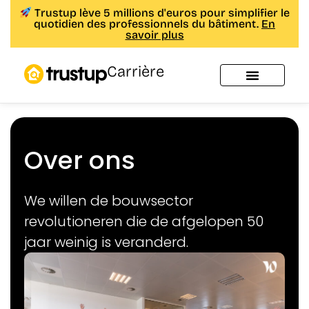
Trustup lève 5 millions d'euros pour simplifier le
quotidien des professionnels du bâtiment.
En
savoir plus
Carrière
Over ons
We willen de bouwsector
revolutioneren die de afgelopen 50
jaar weinig is veranderd.