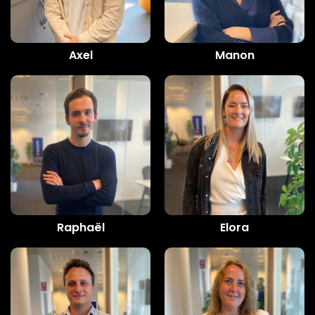
Axel
Manon
Raphaël
Elora