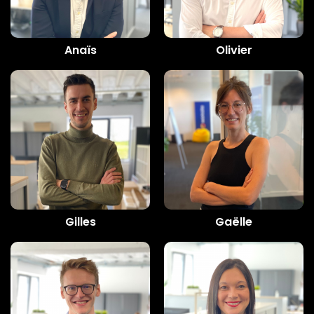
Anaïs
Olivier
Gilles
Gaëlle